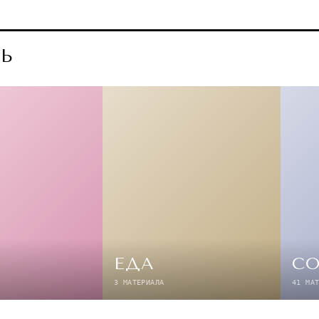
Ь
ЕДА
С
3 МАТЕРИАЛА
41 МА