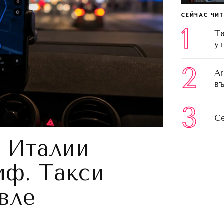
СЕЙЧАС ЧИ
1
Т
у
2
Ar
въ
3
С
в Италии
иф. Такси
вле