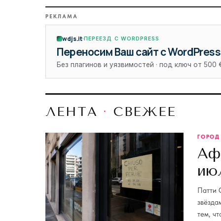
РЕКЛАМА
wdjs.it
ПЕРЕЕЗД С WORDPRESS
Переносим Ваш сайт с WordPress
Без плагинов и уязвимостей · под ключ от 500 
ЛЕНТА
·
СВЕЖЕЕ
ГОРОД
Аф
ию
Патти 
звёзда
тем, ч