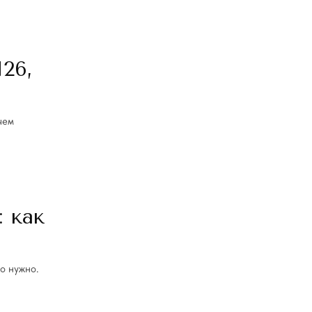
26,
чем
: как
го нужно.