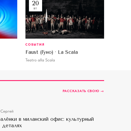
20
ВТ
СОБЫТИЯ
Faust (Гуно) · La Scala
Teatro alla Scala
РАССКАЗАТЬ СВОЮ →
Сергей
А
алёнки в миланский офис: культурный
 деталях