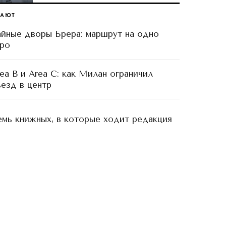
ТАЮТ
айные дворы Брера: маршрут на одно
тро
ea B и Area C: как Милан ограничил
езд в центр
емь книжных, в которые ходит редакция