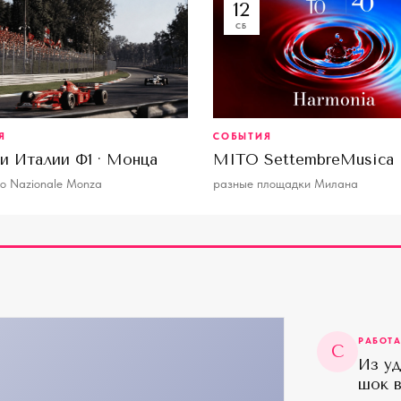
12
СБ
Я
СОБЫТИЯ
ри Италии Ф1 · Монца
MITO SettembreMusica
o Nazionale Monza
разные площадки Милана
Й
РАБОТ
С
Из уд
шок в