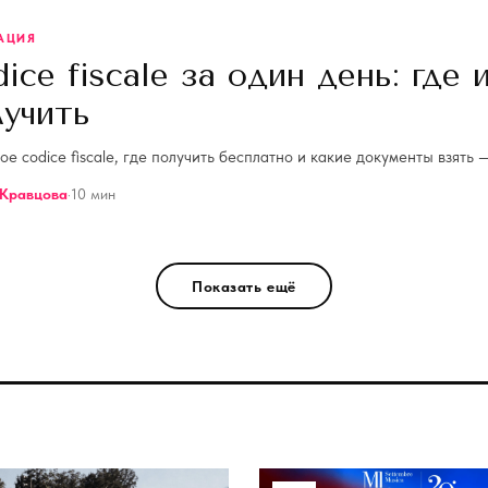
АЦИЯ
ice fiscale за один день: где 
лучить
ое codice fiscale, где получить бесплатно и какие документы взять 
Кравцова
·
10
мин
Показать ещё
Я