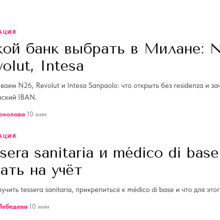
АЦИЯ
кой банк выбрать в Милане: N
olut, Intesa
аем N26, Revolut и Intesa Sanpaolo: что открыть без residenza и за
нский IBAN.
околова
·
10
мин
АЦИЯ
sera sanitaria и médico di base
ать на учёт
учить tessera sanitaria, прикрепиться к médico di base и что для это
Лебедева
·
10
мин