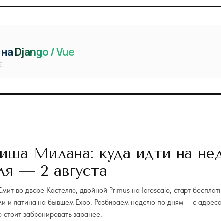
 на
Django / Vue
€
иша Милана: куда идти на не
ля — 2 августа
Смит во дворе Кастелло, двойной Primus на Idroscalo, старт бесплат
ми и латина на бывшем Expo. Разбираем неделю по дням — с адрес
то стоит забронировать заранее.