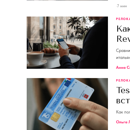
·
7
мин
РЕЛОК
Ка
Rev
Сравнив
италья
Анна С
РЕЛОК
Tes
вст
Как пол
Ольга 