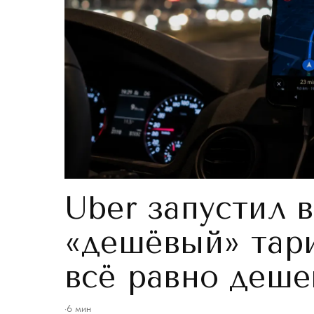
Uber запустил 
«дешёвый» тар
всё равно деше
·
6
мин