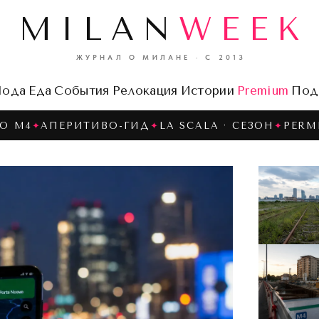
MILAN
WEEK
ЖУРНАЛ О МИЛАНЕ · С 2013
ода
Еда
События
Релокация
Истории
Premium
Под
О M4
✦
АПЕРИТИВО-ГИД
✦
LA SCALA · СЕЗОН
✦
PERM