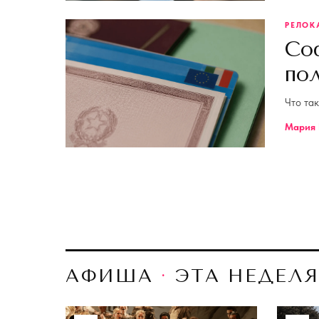
РЕЛОК
Cod
по
Что так
Мария 
АФИША
·
ЭТА НЕДЕЛ