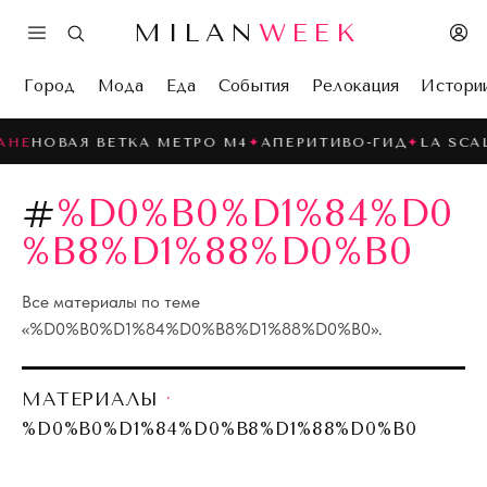
MILAN
WEEK
Город
Мода
Еда
События
Релокация
Истори
АНЕ
НОВАЯ ВЕТКА МЕТРО M4
✦
АПЕРИТИВО-ГИД
✦
LA SCAL
#
%D0%B0%D1%84%D0
%B8%D1%88%D0%B0
Все материалы по теме
«
%D0%B0%D1%84%D0%B8%D1%88%D0%B0
».
МАТЕРИАЛЫ
·
%D0%B0%D1%84%D0%B8%D1%88%D0%B0