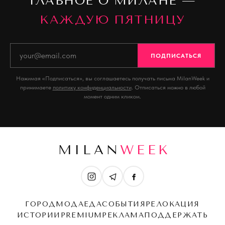
ГЛАВНОЕ О МИЛАНЕ —
КАЖДУЮ ПЯТНИЦУ
ПОДПИСАТЬСЯ
Нажимая «Подписаться», вы соглашаетесь получать письма MilanWeek и
принимаете
политику конфиденциальности
. Отписаться можно в любой
момент одним кликом.
MILAN
WEEK
ГОРОД
МОДА
ЕДА
СОБЫТИЯ
РЕЛОКАЦИЯ
ИСТОРИИ
PREMIUM
РЕКЛАМА
ПОДДЕРЖАТЬ