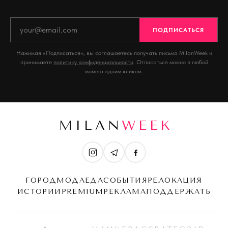
ПОДПИСАТЬСЯ
Нажимая «Подписаться», вы соглашаетесь получать письма MilanWeek и
принимаете
политику конфиденциальности
. Отписаться можно в любой
момент одним кликом.
MILAN
WEEK
ГОРОД
МОДА
ЕДА
СОБЫТИЯ
РЕЛОКАЦИЯ
ИСТОРИИ
PREMIUM
РЕКЛАМА
ПОДДЕРЖАТЬ