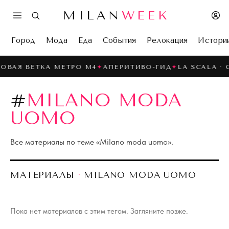
MILAN
WEEK
Город
Мода
Еда
События
Релокация
Истори
ОВАЯ ВЕТКА МЕТРО M4
✦
АПЕРИТИВО-ГИД
✦
LA SCALA · 
#
MILANO MODA
UOMO
Все материалы по теме «
Milano moda uomo
».
МАТЕРИАЛЫ
·
MILANO MODA UOMO
Пока нет материалов с этим тегом. Загляните позже.