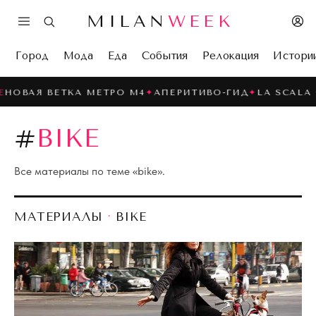
MILAN
WEEK
Город
Мода
Еда
События
Релокация
Истори
НОВАЯ ВЕТКА МЕТРО M4
✦
АПЕРИТИВО-ГИД
✦
LA SCALA ·
#
BIKE
Все материалы по теме «
bike
».
МАТЕРИАЛЫ
·
BIKE