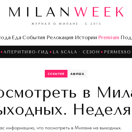
MILAN
WEEK
ЖУРНАЛ О МИЛАНЕ · С 2013
ода
Еда
События
Релокация
Истории
Premium
Под
✦
АПЕРИТИВО-ГИД
✦
LA SCALA · СЕЗОН
✦
PERMESSO 
СОБЫТИЯ
АФИША
осмотреть в Мил
ыходных. Неделя
ас информацию, что посмотреть в Милане на выходных.