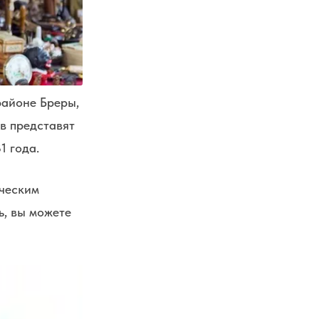
районе Бреры,
ов представят
1 года.
ическим
ь, вы можете