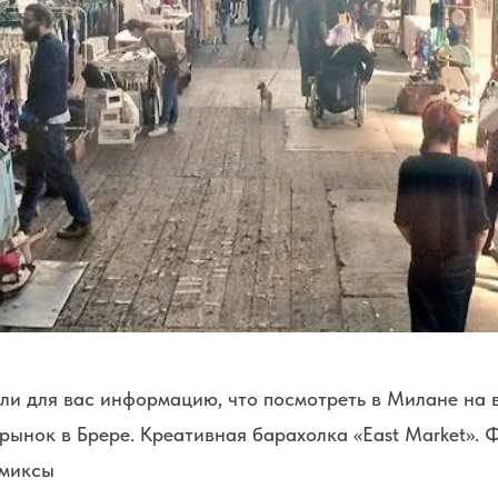
ли для вас информацию, что посмотреть в Милане на 
ынок в Брере. Креативная барахолка «East Market». 
омиксы