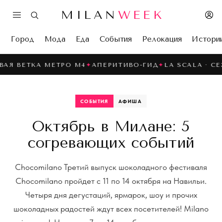
MILAN
WEEK
Город
Мода
Еда
События
Релокация
Истори
ЕТКА МЕТРО M4
✦
АПЕРИТИВО-ГИД
✦
LA SCALA · СЕЗОН
✦
СОБЫТИЯ
АФИША
Октябрь в Милане: 5
согревающих событий
Chocomilano Третий выпуск шоколадного фестиваля
Chocomilano пройдет с 11 по 14 октября на Навильи.
Четыря дня дегустаций, ярмарок, шоу и прочих
шоколадных радостей ждут всех посетителей! Milano