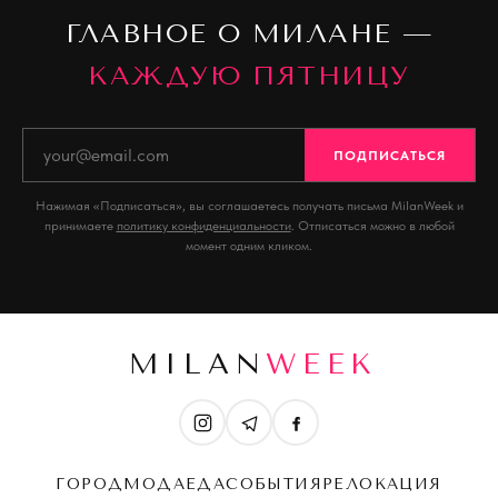
ГЛАВНОЕ О МИЛАНЕ —
КАЖДУЮ ПЯТНИЦУ
ПОДПИСАТЬСЯ
Нажимая «Подписаться», вы соглашаетесь получать письма MilanWeek и
принимаете
политику конфиденциальности
. Отписаться можно в любой
момент одним кликом.
MILAN
WEEK
ГОРОД
МОДА
ЕДА
СОБЫТИЯ
РЕЛОКАЦИЯ