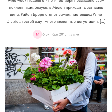
wine week Неделя с 7 по 14 октября посвящена всем
поклонникам Бахуса: в Милан приходит фестиваль
вина. Район Брера станет самым настоящим Wine
District: гостей ждут многочисленные дегустации. […]
M
·
5 октября 2018 г.
·
5
мин