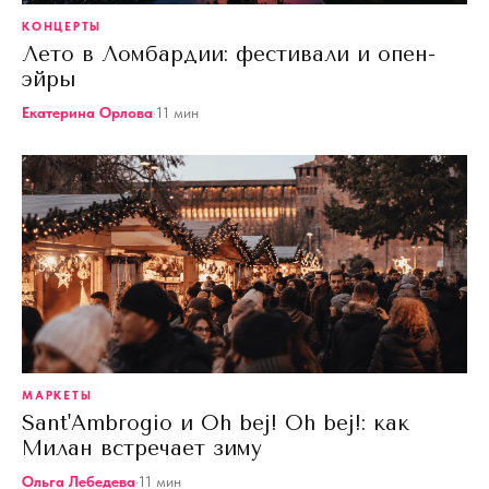
КОНЦЕРТЫ
Лето в Ломбардии: фестивали и опен-
эйры
Екатерина Орлова
·
11
мин
МАРКЕТЫ
Sant'Ambrogio и Oh bej! Oh bej!: как
Милан встречает зиму
Ольга Лебедева
·
11
мин