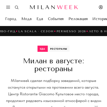
MILAN
WEEK
Город
Мода
Еда
События
Релокация
Истори
-ГИД
✦
LA SCALA · СЕЗОН
✦
PERMESSO 2026
✦
ЛЕТО В НАВ
ЕДА
РЕСТОРАНЫ
Милан в августе:
рестораны
Milanweek сделал подборку заведений, которые
останутся открытыми на протяжении всего августа.
Центр Ristorante Giacomo Культовое место города,
продолжит радовать изысканной атмосферой с видом