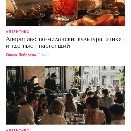
АПЕРИТИВО
Аперитиво по-милански: культура, этикет
и где пьют настоящий
Ольга Лебедева
·
11
мин
АПЕРИТИВО