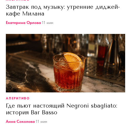
Завтрак под музыку: утренние диджей-
кафе Милана
Екатерина Орлова
·
11
мин
АПЕРИТИВО
Где пьют настоящий Negroni sbagliato:
история Bar Basso
Анна Соколова
·
11
мин