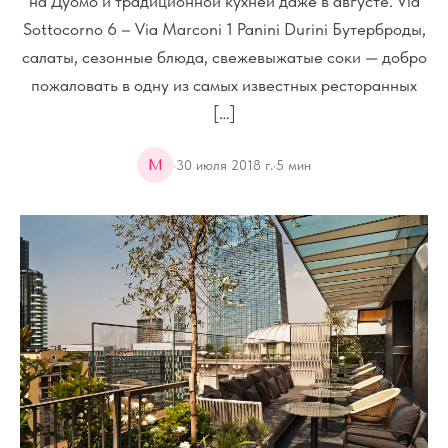
на Дуомо и традиционной кухней даже в августе. Via
Sottocorno 6 – Via Marconi 1 Panini Durini Бутерброды,
салаты, сезонные блюда, свежевыжатые соки — добро
пожаловать в одну из самых известных ресторанных
[…]
M
·
30 июля 2018 г.
·
5
мин