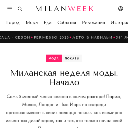
MILAN
WEEK
Город
Мода
Еда
События
Релокация
Истори
ЕЗОН
✦
PERMESSO 2026
✦
ЛЕТО В НАВИЛЬИ
✦
34° ЯСНО
С
МОДА
ПОКАЗЫ
Миланская неделя моды.
Начало
Самый модный месяц сезона в самом разгаре! Париж,
Милан, Лондон и Нью Йорк по очереди
организовывают в своих палаццо показы как всемирно
известных дизайнеров, так и тех, кто только начал свой