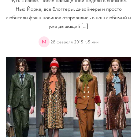
путь к славе. После насыщенной недели в снежном
Нью Йорке, все блоггеры, дизайнеры и просто
любители фэшн новинок отправились в наш любимый и
уже дышащий […]
M
·
28 февраля 2015 г.
·
5
мин