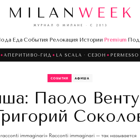
MILAN
WEEK
ЖУРНАЛ О МИЛАНЕ · С 2013
ода
Еда
События
Релокация
Истории
Premium
Под
✦
АПЕРИТИВО-ГИД
✦
LA SCALA · СЕЗОН
✦
PERMESSO 
СОБЫТИЯ
АФИША
ша: Паоло Венту
Григорий Соколо
acconti immaginari» Racconti immaginari — так называется