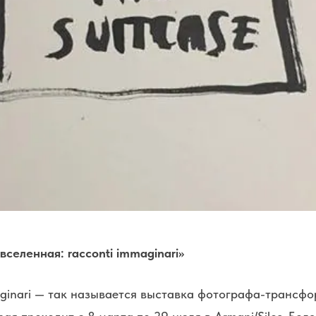
селенная: racconti immaginari»
aginari — так называется выставка фотографа-трансф