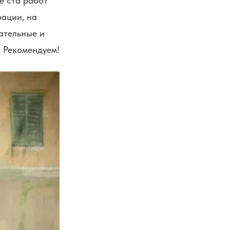
ее ста работ
рации, на
ательные и
 Рекомендуем!