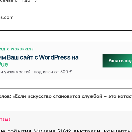
os.com
ЕЗД С WORDPRESS
м Ваш сайт с WordPress на
Узнать по
Vue
 и уязвимостей · под ключ от 500 €
лов: «Если искусство становится службой – это катас
 ТЕМЕ
ые события Милана 2026: выставки, концерты