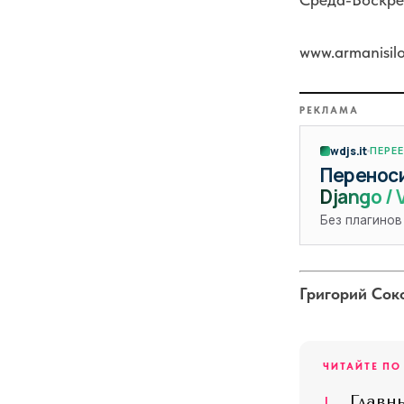
www.armanisil
РЕКЛАМА
wdjs.it
ПЕРЕ
Переноси
Django / 
Без плагинов
Григорий Соко
ЧИТАЙТЕ ПО
I
Главн