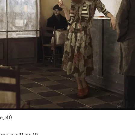
e, 40
енье с 11 до 19