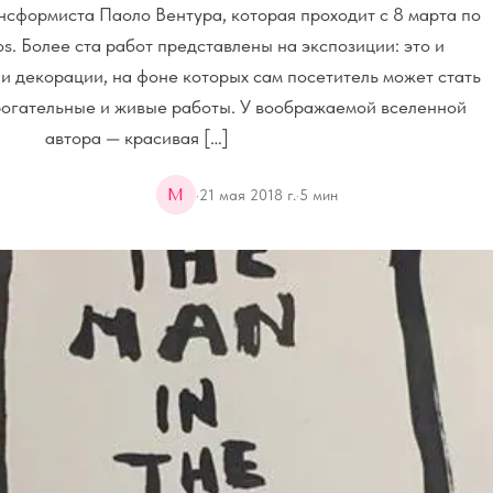
сформиста Паоло Вентура, которая проходит с 8 марта по
os. Более ста работ представлены на экспозиции: это и
 и декорации, на фоне которых сам посетитель может стать
рогательные и живые работы. У воображаемой вселенной
автора — красивая […]
M
·
21 мая 2018 г.
·
5
мин