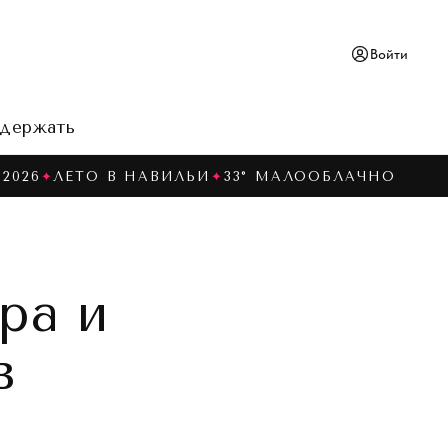
Войти
держать
2026
✦
ЛЕТО В НАВИЛЬИ
✦
33° МАЛООБЛАЧНО
ра и
в