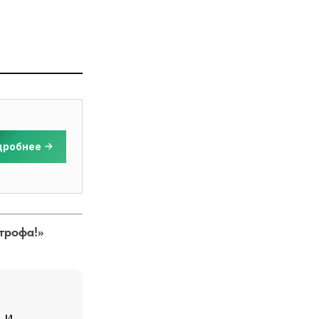
дробнее
трофа!»
 и