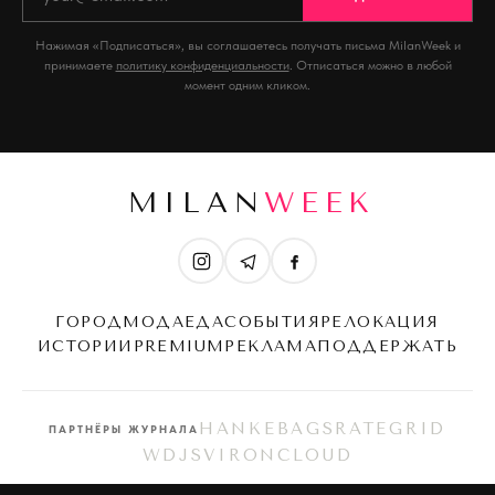
Нажимая «Подписаться», вы соглашаетесь получать письма MilanWeek и
принимаете
политику конфиденциальности
. Отписаться можно в любой
момент одним кликом.
MILAN
WEEK
ГОРОД
МОДА
ЕДА
СОБЫТИЯ
РЕЛОКАЦИЯ
ИСТОРИИ
PREMIUM
РЕКЛАМА
ПОДДЕРЖАТЬ
HANKEBAGS
RATEGRID
ПАРТНЁРЫ ЖУРНАЛА
WDJS
VIRONCLOUD