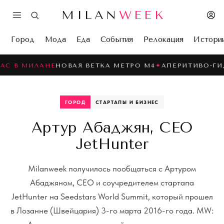
MILAN
WEEK
Город
Мода
Еда
События
Релокация
Истори
 МИЛАНЕ
НОВАЯ ВЕТКА МЕТРО M4
✦
АПЕРИТИВО-ГИД
✦
LA
ГОРОД
СТАРТАПЫ И БИЗНЕС
Артур Абаджян, CEO
JetHunter
Milanweek получилось пообщаться с Артуром
Абаджяном, CEO и соучредителем стартапа
JetHunter на Seedstars World Summit, который прошел
в Лозанне (Швейцария) 3-го марта 2016-го года. MW: